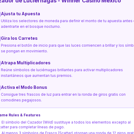
ador de Luciérnagas - Winner Casino México
Ajusta tu Apuesta
Utiliza los selectores de moneda para definir el monto de tu apuesta antes
adentrarte en el bosque nocturno.
Gira los Carretes
Presiona el botón de inicio para que las luces comiencen a brillar y los sím
se pongan en movimiento.
Atrapa Multiplicadores
Reúne símbolos de luciérnagas brillantes para activar multiplicadores
instantáneos que aumentan tus premios.
Activa el Modo Bonus
Consigue tres frascos de luz para entrar en la ronda de giros gratis con
comodines pegajosos.
ame Rules & Features
El símbolo del Cazador (Wild) sustituye a todos los elementos excepto al
atter para completar líneas de pago.
Al menos 3 símbolos de Frasco (Scatter) otorgan una ronda de 12 giros grat