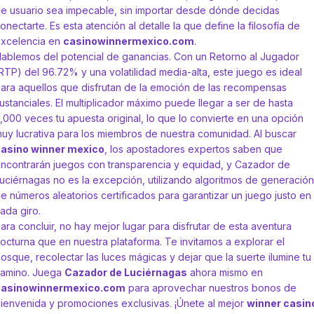
e usuario sea impecable, sin importar desde dónde decidas
onectarte. Es esta atención al detalle la que define la filosofía de
xcelencia en
casinowinnermexico.com
.
ablemos del potencial de ganancias. Con un Retorno al Jugador
RTP) del 96.72% y una volatilidad media-alta, este juego es ideal
ara aquellos que disfrutan de la emoción de las recompensas
ustanciales. El multiplicador máximo puede llegar a ser de hasta
,000 veces tu apuesta original, lo que lo convierte en una opción
uy lucrativa para los miembros de nuestra comunidad. Al buscar
asino winner mexico
, los apostadores expertos saben que
ncontrarán juegos con transparencia y equidad, y Cazador de
uciérnagas no es la excepción, utilizando algoritmos de generación
e números aleatorios certificados para garantizar un juego justo en
ada giro.
ara concluir, no hay mejor lugar para disfrutar de esta aventura
octurna que en nuestra plataforma. Te invitamos a explorar el
osque, recolectar las luces mágicas y dejar que la suerte ilumine tu
amino. Juega
Cazador de Luciérnagas
ahora mismo en
casinowinnermexico.com
para aprovechar nuestros bonos de
ienvenida y promociones exclusivas. ¡Únete al mejor
winner casin