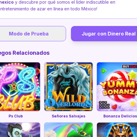
mexico
y descubre por qué somos el líder indiscutible en
ntretenimiento de azar en línea en todo México!
Modo de Prueba
Jugar con Dinero Real
egos Relacionados
Ps Club
Señores Salvajes
Bonanza Delicio