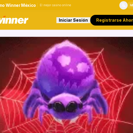
no Winner México
El mejor casino online
I
Iniciar Sesión
Registrarse Aho