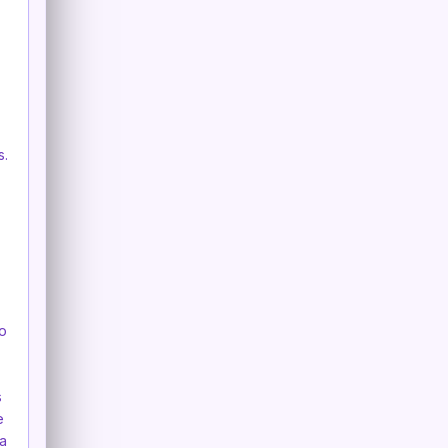
s.
o
o
s
e
ia