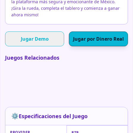
la plataforma más segura y emocionante de México.
¡Gira la rueda, completa el tablero y comienza a ganar
ahora mismo!
Jugar Demo
Jugar por Dinero Real
Juegos Relacionados
⚙️
Especificaciones del Juego
PROVIDER
RTP