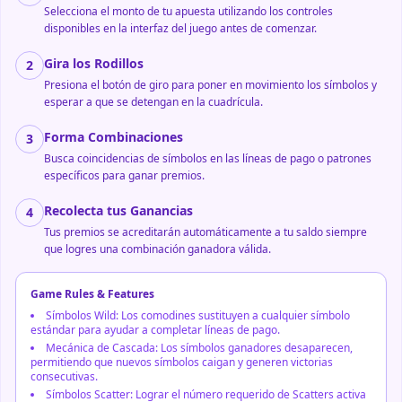
Selecciona el monto de tu apuesta utilizando los controles
disponibles en la interfaz del juego antes de comenzar.
Gira los Rodillos
2
Presiona el botón de giro para poner en movimiento los símbolos y
esperar a que se detengan en la cuadrícula.
Forma Combinaciones
3
Busca coincidencias de símbolos en las líneas de pago o patrones
específicos para ganar premios.
Recolecta tus Ganancias
4
Tus premios se acreditarán automáticamente a tu saldo siempre
que logres una combinación ganadora válida.
Game Rules & Features
Símbolos Wild: Los comodines sustituyen a cualquier símbolo
estándar para ayudar a completar líneas de pago.
Mecánica de Cascada: Los símbolos ganadores desaparecen,
permitiendo que nuevos símbolos caigan y generen victorias
consecutivas.
Símbolos Scatter: Lograr el número requerido de Scatters activa