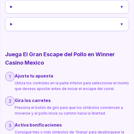
▼
▼
Juega El Gran Escape del Pollo en Winner
Casino Mexico
Ajusta tu apuesta
1
Utiliza los controles en la parte inferior para seleccionar el monto
que deseas apostar antes de iniciar el escape del corral.
Gira los carretes
2
Presiona el botón de giro para que los símbolos comiencen a
moverse y el pollo inicie su camino hacia la libertad.
Activa bonificaciones
3
Consigue tres o más símbolos de 'Granja' para desbloquear la