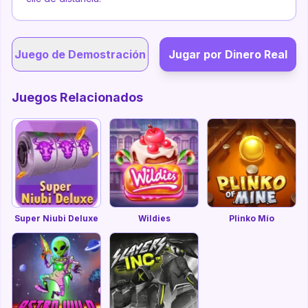
Juego de Demostración
Jugar por Dinero Real
Juegos Relacionados
Super Niubi Deluxe
Wildies
Plinko Mío