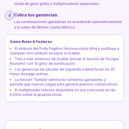
ronda de giros gratis y multiplicadores especiales.
Cobra tus ganancias
4
Las combinaciones ganadoras se acreditarán automáticamente
a tu saldo de Winner Casino Mexico.
Game Rules & Features
El símbolo del Pollo Fugitivo funciona como Wild y sustituye a
cualquier otro símbolo excepto al Scatter.
Tres o más símbolos de Scatter activan la función de 'Escape
Nocturno' con 10 giros de bonificación.
Las ganancias se calculan de izquierda a derecha en las 25
líneas de pago activas.
La función 'Tumble' elimina los símbolos ganadores y
permite que nuevos caigan para generar premios consecutivos.
El multiplicador máximo disponible en una sola ronda es de
5,000x sobre la apuesta inicial.