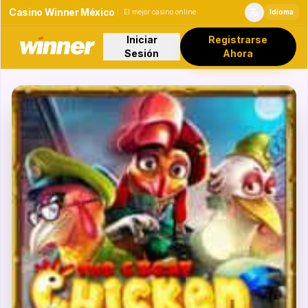
Casino Winner México
El mejor casino online
Idioma
Iniciar
Registrarse
Sesión
Ahora