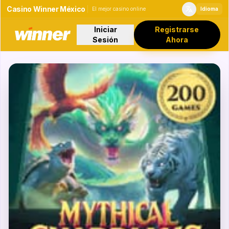
Casino Winner México
El mejor casino online
Idioma
Iniciar
Registrarse
Sesión
Ahora