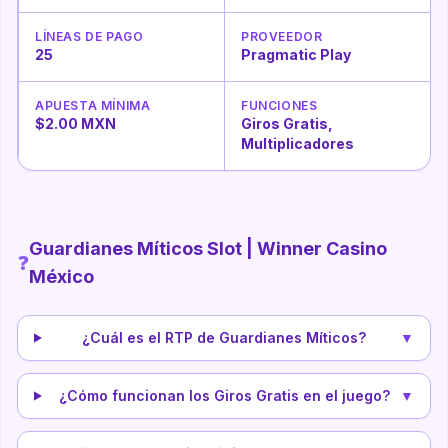
LÍNEAS DE PAGO
PROVEEDOR
25
Pragmatic Play
APUESTA MÍNIMA
FUNCIONES
$2.00 MXN
Giros Gratis,
Multiplicadores
Guardianes Míticos Slot | Winner Casino
❓
México
¿Cuál es el RTP de Guardianes Míticos?
▼
¿Cómo funcionan los Giros Gratis en el juego?
▼