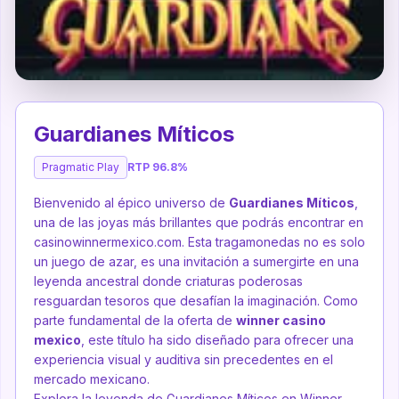
▶
Guardianes Míticos
Pragmatic Play
RTP 96.8%
Bienvenido al épico universo de
Guardianes Míticos
,
una de las joyas más brillantes que podrás encontrar en
casinowinnermexico.com. Esta tragamonedas no es solo
un juego de azar, es una invitación a sumergirte en una
leyenda ancestral donde criaturas poderosas
resguardan tesoros que desafían la imaginación. Como
parte fundamental de la oferta de
winner casino
mexico
, este título ha sido diseñado para ofrecer una
experiencia visual y auditiva sin precedentes en el
mercado mexicano.
Explora la leyenda de Guardianes Míticos en Winner