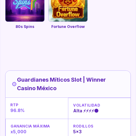
80s Spins
Fortune Overflow
Guardianes Míticos Slot | Winner
⚙️
Casino México
RTP
VOLATILIDAD
96.8%
Alta ⚡⚡⚡⚡🌑
GANANCIA MÁXIMA
RODILLOS
x5,000
5x3