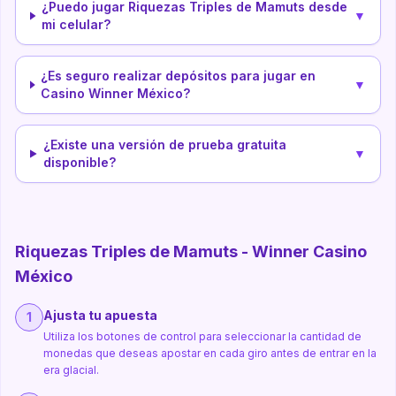
¿Puedo jugar Riquezas Triples de Mamuts desde
▼
mi celular?
¿Es seguro realizar depósitos para jugar en
▼
Casino Winner México?
¿Existe una versión de prueba gratuita
▼
disponible?
Riquezas Triples de Mamuts - Winner Casino
México
Ajusta tu apuesta
1
Utiliza los botones de control para seleccionar la cantidad de
monedas que deseas apostar en cada giro antes de entrar en la
era glacial.