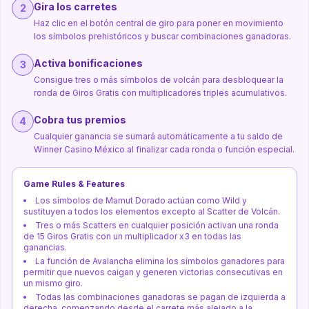
Gira los carretes
2
Haz clic en el botón central de giro para poner en movimiento
los símbolos prehistóricos y buscar combinaciones ganadoras.
Activa bonificaciones
3
Consigue tres o más símbolos de volcán para desbloquear la
ronda de Giros Gratis con multiplicadores triples acumulativos.
Cobra tus premios
4
Cualquier ganancia se sumará automáticamente a tu saldo de
Winner Casino México al finalizar cada ronda o función especial.
Game Rules & Features
Los símbolos de Mamut Dorado actúan como Wild y
sustituyen a todos los elementos excepto al Scatter de Volcán.
Tres o más Scatters en cualquier posición activan una ronda
de 15 Giros Gratis con un multiplicador x3 en todas las
ganancias.
La función de Avalancha elimina los símbolos ganadores para
permitir que nuevos caigan y generen victorias consecutivas en
un mismo giro.
Todas las combinaciones ganadoras se pagan de izquierda a
derecha, comenzando desde el carrete más alejado a la