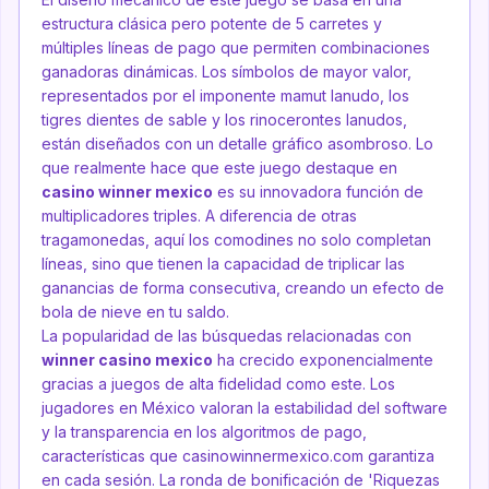
estructura clásica pero potente de 5 carretes y
múltiples líneas de pago que permiten combinaciones
ganadoras dinámicas. Los símbolos de mayor valor,
representados por el imponente mamut lanudo, los
tigres dientes de sable y los rinocerontes lanudos,
están diseñados con un detalle gráfico asombroso. Lo
que realmente hace que este juego destaque en
casino winner mexico
es su innovadora función de
multiplicadores triples. A diferencia de otras
tragamonedas, aquí los comodines no solo completan
líneas, sino que tienen la capacidad de triplicar las
ganancias de forma consecutiva, creando un efecto de
bola de nieve en tu saldo.
La popularidad de las búsquedas relacionadas con
winner casino mexico
ha crecido exponencialmente
gracias a juegos de alta fidelidad como este. Los
jugadores en México valoran la estabilidad del software
y la transparencia en los algoritmos de pago,
características que casinowinnermexico.com garantiza
en cada sesión. La ronda de bonificación de 'Riquezas