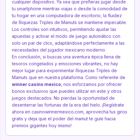
cualquier dispositivo. Ya sea que prefieras jugar desde
tu smartphone mientras viajas o desde la comodidad de
tu hogar en una computadora de escritorio, la fluidez
de Riquezas Triples de Mamuts se mantiene impecable.
Los controles son intuitivos, permitiendo ajustar las
apuestas y activar el modo de juego automático con
solo un par de clics, adaptándose perfectamente a las
necesidades del jugador mexicano moderno.
En conclusión, si buscas una aventura épica llena de
tesoros congelados y emociones vibrantes, no hay
mejor lugar para experimentar Riquezas Triples de
Mamuts que en nuestra plataforma. Como referente de
winner casino mexico
, nos esforzamos por ofrecer
bonos exclusivos que puedes utilizar en este y otros
juegos destacados. No pierdas la oportunidad de
desenterrar las fortunas de la era del hielo. ¡Regístrate
ahora en casinowinnermexico.com, aprovecha tus giros
gratis y deja que el poder del mamut te guíe hacia
premios gigantes hoy mismo!