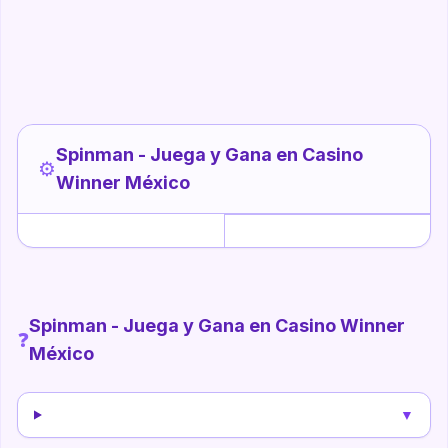
Spinman - Juega y Gana en Casino
⚙️
Winner México
Spinman - Juega y Gana en Casino Winner
❓
México
▼