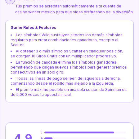
Tus premios se acreditan automáticamente a tu cuenta de
casino winner mexico para que sigas disfrutando de la diversión.
Game Rules & Features
Los símbolos Wild sustituyen a todos los demás símbolos
regulares para crear combinaciones ganadoras, excepto al
Scatter.
Al obtener 3 o más símbolos Scatter en cualquier posición,
se otorgan 10 Giros Gratis con un multiplicador progresivo.
La función de cascada elimina los símbolos ganadores,
permitiendo que caigan nuevos símbolos para generar premios
consecutivos en un solo giro.
Todas las líneas de pago se leen de izquierda a derecha,
comenzando desde el rodillo más alejado a la izquierda.
El premio máximo posible en una sola sesión de Spinman es
de 5,000 veces tu apuesta inicial.
5
4.9
4