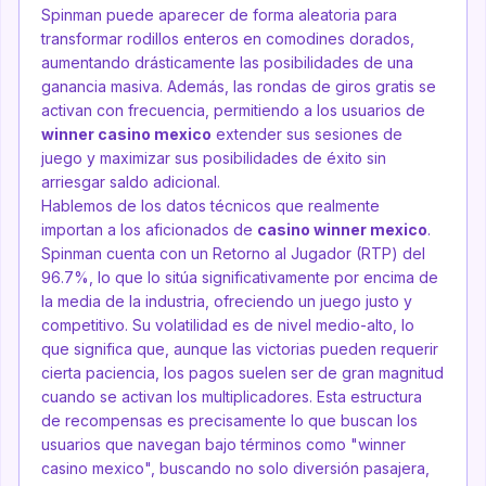
Spinman puede aparecer de forma aleatoria para
transformar rodillos enteros en comodines dorados,
aumentando drásticamente las posibilidades de una
ganancia masiva. Además, las rondas de giros gratis se
activan con frecuencia, permitiendo a los usuarios de
winner casino mexico
extender sus sesiones de
juego y maximizar sus posibilidades de éxito sin
arriesgar saldo adicional.
Hablemos de los datos técnicos que realmente
importan a los aficionados de
casino winner mexico
.
Spinman cuenta con un Retorno al Jugador (RTP) del
96.7%, lo que lo sitúa significativamente por encima de
la media de la industria, ofreciendo un juego justo y
competitivo. Su volatilidad es de nivel medio-alto, lo
que significa que, aunque las victorias pueden requerir
cierta paciencia, los pagos suelen ser de gran magnitud
cuando se activan los multiplicadores. Esta estructura
de recompensas es precisamente lo que buscan los
usuarios que navegan bajo términos como "winner
casino mexico", buscando no solo diversión pasajera,