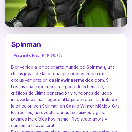
▶
Spinman
Pragmatic Play
RTP 96.7%
Bienvenido al emocionante mundo de
Spinman
, una
de las joyas de la corona que podrás encontrar
exclusivamente en
casinowinnermexico.com
. Si
buscas una experiencia cargada de adrenalina,
gráficos de última generación y funciones de juego
innovadoras, has llegado al lugar correcto. Disfruta de
la emoción con Spinman en Casino Winner México. Gira
los rodillos, aprovecha bonos exclusivos y gana
premios increíbles hoy mismo. ¡Regístrate ahora y
comienza tu aventura!
En el panorama actual de los juegos de azar online en