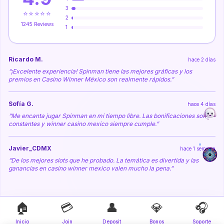
3
⭐⭐⭐⭐⭐
2
1245 Reviews
1
Ricardo M.
hace 2 días
“¡Excelente experiencia! Spinman tiene las mejores gráficas y los
premios en Casino Winner México son realmente rápidos.”
Sofía G.
hace 4 días
“Me encanta jugar Spinman en mi tiempo libre. Las bonificaciones son
constantes y winner casino mexico siempre cumple.”
Javier_CDMX
hace 1 semana
“De los mejores slots que he probado. La temática es divertida y las
ganancias en casino winner mexico valen mucho la pena.”
🏠
💳
👤
💎
🎧
Inicio
Join
Deposit
Bonos
Soporte