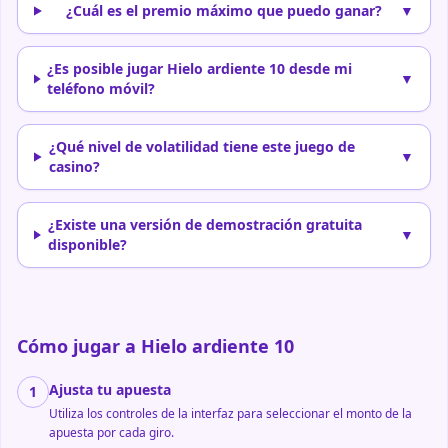
¿Cuál es el premio máximo que puedo ganar?
▼
¿Es posible jugar Hielo ardiente 10 desde mi
▼
teléfono móvil?
¿Qué nivel de volatilidad tiene este juego de
▼
casino?
¿Existe una versión de demostración gratuita
▼
disponible?
Cómo jugar a Hielo ardiente 10
Ajusta tu apuesta
1
Utiliza los controles de la interfaz para seleccionar el monto de la
apuesta por cada giro.