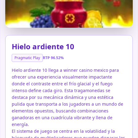
▶
Hielo ardiente 10
Pragmatic Play
RTP 96.52%
Hielo ardiente 10 llega a winner casino mexico para
ofrecer una experiencia visualmente impactante
donde el contraste entre el frío glacial y el fuego
intenso define cada giro. Esta tragamonedas se
destaca por su mecánica dinámica y una estética
pulida que transporta a los jugadores a un mundo de
elementos opuestos, buscando combinaciones
ganadoras en una cuadrícula vibrante y llena de
energía.
El sistema de juego se centra en la volatilidad y la
búsqueda de multiplicadores que pueden disparar los